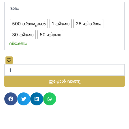
₹55.00
Naattu
ഭാരം
Keppai
മുതൽ
(Traditional
₹2,300.00
Millet)
500 ഗ്രാമുകൾ
1 കിലോ
26 കി.ഗ്രാം
വരെ
–
Organic,
30 കിലോ
50 കിലോ
Nutritious
വ്യക്തം
Superfood
for
Improved
Digestion,
Heart
Health
&
ഇപ്പോൾ വാങ്ങൂ
Energy
–
100%
Chemical-
Free,
Sustainable
Choice
അളവ്