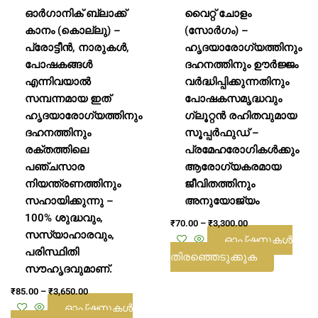
ഓർഗാനിക് ബ്ലാക്ക്
വൈറ്റ് ചോളം
കാനം (കൊല്ലു) –
(സോർഗം) –
പ്രോട്ടീൻ, നാരുകൾ,
ഹൃദയാരോഗ്യത്തിനും
പോഷകങ്ങൾ
ദഹനത്തിനും ഊർജ്ജം
എന്നിവയാൽ
വർദ്ധിപ്പിക്കുന്നതിനും
സമ്പന്നമായ ഇത്
പോഷകസമൃദ്ധവും
ഹൃദയാരോഗ്യത്തിനും
ഗ്ലൂറ്റൻ രഹിതവുമായ
ദഹനത്തിനും
സൂപ്പർഫുഡ് –
രക്തത്തിലെ
പ്രമേഹരോഗികൾക്കും
പഞ്ചസാര
ആരോഗ്യകരമായ
നിയന്ത്രണത്തിനും
ജീവിതത്തിനും
സഹായിക്കുന്നു –
അനുയോജ്യം
100% ശുദ്ധവും,
₹
70.00
–
₹
3,300.00
സസ്യാഹാരവും,
ഓപ്ഷനുകൾ
പരിസ്ഥിതി
തിരഞ്ഞെടുക്കുക
സൗഹൃദവുമാണ്.
₹
85.00
–
₹
3,650.00
ഓപ്ഷനുകൾ