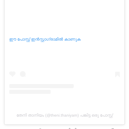
ഈ പോസ്റ്റ് ഇൻസ്റ്റാഗ്രാമിൽ കാണുക
തേനി താനിയം (@theni.thaniyam) പങ്കിട്ട ഒരു പോസ്റ്റ്