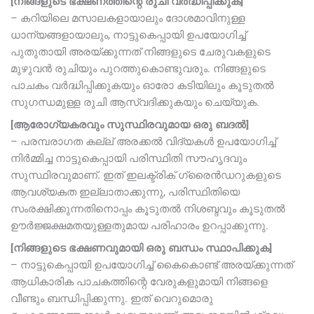
[നിങ്ങളുടെ ഭക്ഷണത്തിന്റെ രുചി വർദ്ധിപ്പിക്കുക]
– കറിയിലെ മസാലകളായാലും ദോശമാവിനുള്ള
ധാന്യങ്ങളായാലും, നാട്ടുകെപ്പായി ഉപയോഗിച്ച്
പുതുതായി അരയ്ക്കുന്നത് നിങ്ങളുടെ ചേരുവകളുടെ
മുഴുവൻ രുചിയും പുറത്തുകൊണ്ടുവരും. നിങ്ങളുടെ
പാചകം വർദ്ധിപ്പിക്കുകയും ഓരോ കടിയിലും കൂടുതൽ
സുഗന്ധമുള്ള രുചി ആസ്വദിക്കുകയും ചെയ്യുക.
[ആരോഗ്യകരവും സുസ്ഥിരവുമായ ഒരു ബദൽ]
– പരമ്പരാഗത കല്ല് അരക്കൽ വിദ്യകൾ ഉപയോഗിച്ച്
നിർമ്മിച്ച നാട്ടുകെപ്പായി പരിസ്ഥിതി സൗഹൃദവും
സുസ്ഥിരവുമാണ്. ഇത് ഇലക്ട്രിക് ഗ്രൈൻഡറുകളുടെ
ആവശ്യകത ഇല്ലാതാക്കുന്നു, പരിസ്ഥിതിയെ
സംരക്ഷിക്കുന്നതിനൊപ്പം കൂടുതൽ നിശബ്ദവും കൂടുതൽ
ഊർജ്ജക്ഷമതയുള്ളതുമായ പരിഹാരം ഉറപ്പാക്കുന്നു.
[നിങ്ങളുടെ ഭക്ഷണവുമായി ഒരു ബന്ധം സ്ഥാപിക്കുക]
– നാട്ടുകെപ്പായി ഉപയോഗിച്ച് കൈകൊണ്ട് അരയ്ക്കുന്നത്
ആധികാരിക പാചകത്തിന്റെ വേരുകളുമായി നിങ്ങളെ
വീണ്ടും ബന്ധിപ്പിക്കുന്നു. ഇത് വെറുമൊരു