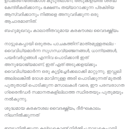
ഉപകരണത്തേക്കാൾ കൂടുതലാണ്; അടുക്കളയിൽ ശ്രദ്ധ
കേന്ദ്രീകരിക്കാനും ഭക്ഷണം തയ്യാറാക്കുന്ന പ്രക്രിയ
ആസ്വദിക്കാനും നിങ്ങളെ അനുവദിക്കുന്ന ഒരു
ആചാരമാണിത്.
ബഹുമുഖവും കാലാതീതവുമായ കരകൗശല വൈദഗ്ദ്ധ്യം
നാട്ടുകെപ്പായി ഒരുതരം പാചകത്തിന് മാത്രമുള്ളതല്ല -
വൈവിധ്യമാർന്ന സുഗന്ധവ്യഞ്ജനങ്ങൾ, ധാന്യങ്ങൾ,
പയർവർഗ്ഗങ്ങൾ എന്നിവ പൊടിക്കാൻ ഇത്
അനുയോജ്യമാണ്, ഇത് ഏത് അടുക്കളയ്ക്കും
വൈവിധ്യമാർന്ന ഒരു കൂട്ടിച്ചേർക്കലാക്കി മാറ്റുന്നു. ഇഡ്ഡലി
അല്ലെങ്കിൽ ദോശ മാവിനുള്ള അരി പൊടിക്കുന്നത് മുതൽ
പുതുതായി പൊടിക്കുന്ന മസാലകൾ വരെ, ഈ പരമ്പരാഗത
ഗ്രൈൻഡർ സമാനതകളില്ലാത്ത സ്ഥിരതയും പുതുമയും
നൽകുന്നു.
ശുദ്ധമായ കരകൗശല വൈദഗ്ദ്ധ്യം, ദീർഘകാലം
നിലനിൽക്കുന്നത്
ഈടുനിൽക്കുന്ന കല്ലുകൊണ്ട് നിർമ്മിച്ച നാട്ടുകെപ്പായി,