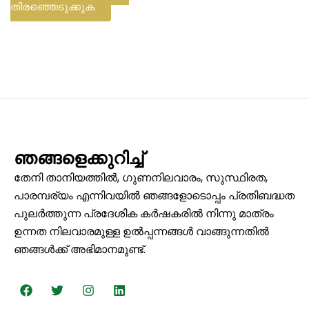
തിരഞ്ഞെടുക്കുക
ഞങ്ങളെക്കുറിച്ച്
തേനി താനിയത്തിൽ, ഗുണനിലവാരം, സുസ്ഥിരത,
പാരമ്പര്യം എന്നിവയിൽ ഞങ്ങളോടൊപ്പം പ്രതിബദ്ധത
പുലർത്തുന്ന പ്രദേശിക കർഷകരിൽ നിന്നു മാത്രം
ഉന്നത നിലവാരമുള്ള ഉൽപ്പന്നങ്ങൾ വാങ്ങുന്നതിൽ
ഞങ്ങൾക്ക് അഭിമാനമുണ്ട്.
ഫേ
ട്വി
ഇ
ലി
സ്ബു
റ്റ
ൻ
ങ്ക്ഡ്
ക്ക്
ർ
സ്റ്റാ
ഇ