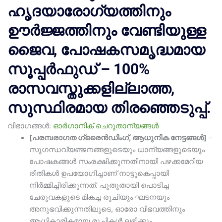
ഹൃദയാരോഗ്യത്തിനും
ഊർജ്ജത്തിനും വേണ്ടിയുള്ള
ജൈവ, പോഷകസമൃദ്ധമായ
സൂപ്പർഫുഡ് – 100%
രാസവസ്തുക്കളില്ലാത്ത,
സുസ്ഥിരമായ തിരഞ്ഞെടുപ്പ്.
വിഭാഗങ്ങൾ:
ഓർഗാനിക് ചെറുതാന്യങ്ങൾ
[പരമ്പരാഗത ഗ്രൈൻഡിംഗ്, ആധുനിക നേട്ടങ്ങൾ]
–
സുഗന്ധവ്യഞ്ജനങ്ങളുടെയും ധാന്യങ്ങളുടെയും
പോഷകങ്ങൾ സംരക്ഷിക്കുന്നതിനായി പഴക്കമേറിയ
രീതികൾ ഉപയോഗിച്ചാണ് നാട്ടുകെപ്പായി
നിർമ്മിച്ചിരിക്കുന്നത്. പുതുതായി പൊടിച്ച
ചേരുവകളുടെ മികച്ച രുചിയും ഘടനയും
അനുഭവിക്കുന്നതിലൂടെ, ഓരോ വിഭവത്തിനും
ആധികാരികമായ രുചികൾ ലഭിക്കും.