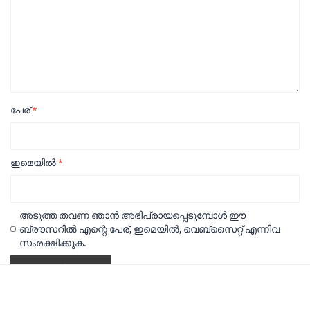
പേര്
*
ഇമെയിൽ
*
അടുത്ത തവണ ഞാൻ അഭിപ്രായപ്പെടുമ്പോൾ ഈ
ബ്രൗസറിൽ എന്റെ പേര്, ഇമെയിൽ, വെബ്സൈറ്റ് എന്നിവ
സംരക്ഷിക്കുക.