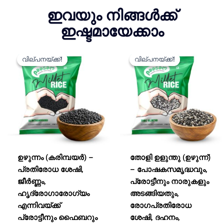
ഇവയും നിങ്ങൾക്ക്
ഇഷ്ടമായേക്കാം
വില
വില
ഈ
ഈ
പരിധി:
പരിധി:
വില്പനയ്ക്ക്!
വില്പനയ്ക്ക്!
വില്പനയ്ക്ക്!
വില്പനയ്ക്ക്!
ഉൽപ്പന്നത്തിന്
ഉൽപ്പന്
₹90.00
₹80.00
ഒന്നിലധികം
ഒന്നില
മുതൽ
മുതൽ
₹3,800.00
₹6,750.00
വകഭേദങ്ങളുണ്ട്.
വകഭേദങ
വരെ
വരെ
ഉൽപ്പന്ന
ഉൽപ്പന്
പേജിൽ
പേജി
ഓപ്ഷനുകൾ
ഓപ്ഷ
തിരഞ്ഞെടുക്കാവുന്നതാണ്.
തിരഞ്ഞ
ഉഴുന്നം (കരിമ്പയര്‍) –
തോളി ഉളുന്തു (ഉഴുന്ന്)
പ്രതിരോധ ശേഷി,
– പോഷകസമൃദ്ധവും,
ജീർണ്ണം,
പ്രോട്ടീനും നാരുകളും
ഹൃദ്രോഗാരോഗ്യം
അടങ്ങിയതും,
എന്നിവയ്ക്ക്
രോഗപ്രതിരോധ
പ്രോട്ടീനും ഫൈബറും
ശേഷി, ദഹനം,