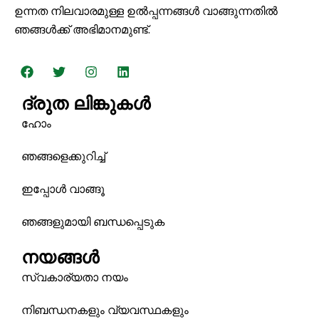
ഉന്നത നിലവാരമുള്ള ഉൽപ്പന്നങ്ങൾ വാങ്ങുന്നതിൽ
ഞങ്ങൾക്ക് അഭിമാനമുണ്ട്.
ഫേ
ട്വി
ഇ
ലി
സ്ബു
റ്റ
ൻ
ങ്ക്ഡ്
ക്ക്
ർ
സ്റ്റാ
ഇ
ദ്രുത ലിങ്കുകൾ
ഗ്രാം
ൻ
ഹോം
ഞങ്ങളെക്കുറിച്ച്
ഇപ്പോള്‍ വാങ്ങൂ
ഞങ്ങളുമായി ബന്ധപ്പെടുക
നയങ്ങൾ
സ്വകാര്യതാ നയം
നിബന്ധനകളും വ്യവസ്ഥകളും