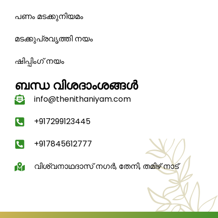
പണം മടക്കുനിയമം
മടക്കുപ്രവൃത്തി നയം
ഷിപ്പിംഗ് നയം
ബന്ധ വിശദാംശങ്ങൾ
info@thenithaniyam.com
+917299123445
+917845612777
വിശ്വനാഥദാസ് നഗർ, തേനി, തമിഴ് നാട്