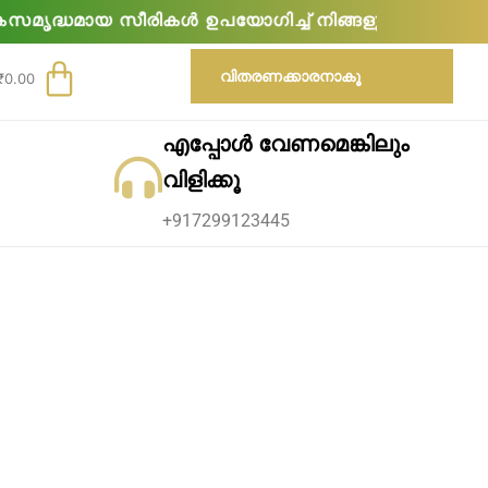
ൾ ഉപയോഗിച്ച് നിങ്ങളുടെ ഭക്ഷണരീതി മെച്ചപ്പെടുത്ത
വിതരണക്കാരനാകൂ
₹
0.00
എപ്പോൾ വേണമെങ്കിലും
്റാ
വിളിക്കൂ
രാം
+917299123445