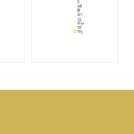
5
ൽ
0
റേ
റ്റു
ചെ
യ്‌
തു