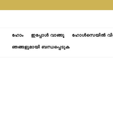
ഉള്ളടക്കത്തിലേക്ക്
പ്രകൃതിയുട
പോകുക
ഹോം
ഇപ്പോള്‍ വാങ്ങൂ
ഹോൾസെയിൽ വിൽ
ഞങ്ങളുമായി ബന്ധപ്പെടുക