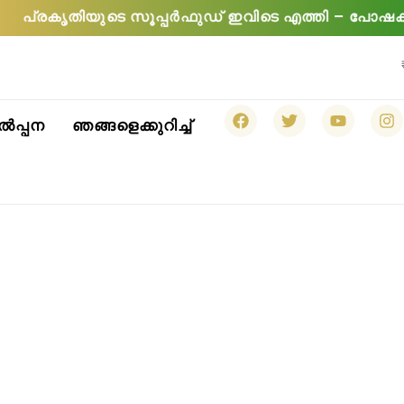
െ സൂപ്പർഫുഡ് ഇവിടെ എത്തി – പോഷകസമൃദ്ധമായ സീരിക
ഫേ
ട്വി
യൂ
ഇ
പ്പന
ഞങ്ങളെക്കുറിച്ച്
സ്ബു
റ്റ
ട്യൂ
ൻ
ക്ക്
ർ
ബ്
സ്റ
ഗ്