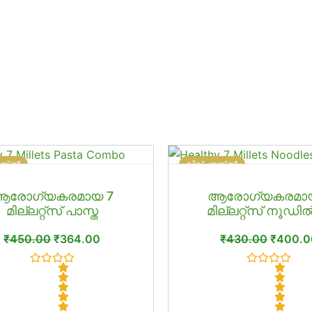
യഥാർത്ഥ
നിലവിലെ
യഥാർത
്ക്ക്!
വില്പനയ്ക്ക്!
വില:
വില:
വില:
ആരോഗ്യകരമായ 7
ആരോഗ്യകരമായ
₹450.00.
₹364.00.
₹430.0
മില്ലറ്റ്സ് പാസ്ത
മില്ലറ്റ്സ് നൂഡി
₹
450.00
₹
364.00
₹
430.00
₹
400.0