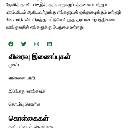
தேனித் தானியம்-இல், தரம், சுறுசுறுப்புத்தன்மை மற்றும்
பாரம்பரியம் ஆகியவற்றுக்கு எங்களுடன் ஒத்துழைக்கும் உள்ளூர்
விவசாயிகளிடமிருந்து மட்டுமே சிறந்த தரமான உற்பத்திகளை
வாங்குவதில் எங்களுக்கு பெருமை உள்ளது.
பே
ட்
இ
செ
ஸ்
வி
ன்
ன்
பு
ட்
ஸ்
ட
விரைவு இணைப்புகள்
க்
ட
டா
ர்
ர்
கி
முகப்பு
ரா
ம்
எங்களை பற்றி
இப்போது வாங்கவும்
தொடர்பு கொள்ள
கொள்கைகள்
தனியுரிமைக் கொள்கை