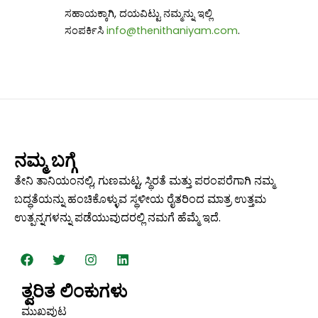
ಸಹಾಯಕ್ಕಾಗಿ, ದಯವಿಟ್ಟು ನಮ್ಮನ್ನು ಇಲ್ಲಿ
ಸಂಪರ್ಕಿಸಿ
info@thenithaniyam.com
.
ನಮ್ಮ ಬಗ್ಗೆ
ತೇನಿ ತಾನಿಯಂನಲ್ಲಿ, ಗುಣಮಟ್ಟ, ಸ್ಥಿರತೆ ಮತ್ತು ಪರಂಪರೆಗಾಗಿ ನಮ್ಮ
ಬದ್ಧತೆಯನ್ನು ಹಂಚಿಕೊಳ್ಳುವ ಸ್ಥಳೀಯ ರೈತರಿಂದ ಮಾತ್ರ ಉತ್ತಮ
ಉತ್ಪನ್ನಗಳನ್ನು ಪಡೆಯುವುದರಲ್ಲಿ ನಮಗೆ ಹೆಮ್ಮೆ ಇದೆ.
ಫೇ
ಟ್
ಇ
ಲಿಂ
ಸ್‌
ವಿ
ನ್‌
ಕ್
ಬು
ಟ
ಸ್
ಡ್
ತ್ವರಿತ ಲಿಂಕುಗಳು
ಕ್
ರ್
ಟಾ
ಇ
ಗ್
ನ್
ಮುಖಪುಟ
ರಾಂ