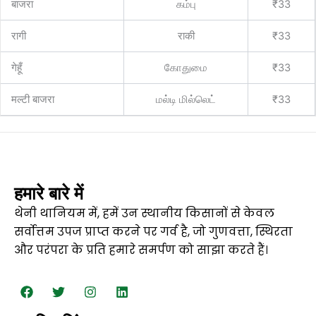
बाजरा
கம்பு
₹33
रागी
राकी
₹33
गेहूँ
கோதுமை
₹33
मल्टी बाजरा
மல்டி மில்லெட்
₹33
हमारे बारे में
थेनी थानियम में, हमें उन स्थानीय किसानों से केवल
सर्वोत्तम उपज प्राप्त करने पर गर्व है, जो गुणवत्ता, स्थिरता
और परंपरा के प्रति हमारे समर्पण को साझा करते हैं।
फे
ट्वि
इं
L
स
ट
स्टा
i
बु
र
ग्रा
n