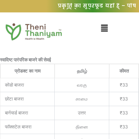
सामग्री
प्रकृति का सुपरफूड यहाँ है – पोषक 
मिलेट्स के साथ अपने आहार को 
पर
जाएं
मेनू
स्वादिष्ट पारंपरिक बाजरे की सेवई
प्रोडक्ट का नाम
தமிழ்
कीमत
कोडो बाजरा
வரகு
₹33
छोटा बाजरा
சாமை
₹33
बार्नयार्ड बाजरा
उत्तर
₹33
फॉक्सटेल बाजरा
தினை
₹33